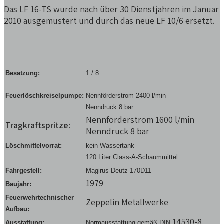
Das LF 16-TS wurde nach über 30 Dienstjahren im Januar
2010 ausgemustert und durch das neue LF 10/6 ersetzt.
Besatzung:
1 / 8
Feuerlöschkreiselpumpe:
Nennförderstrom 2400 l/min
Nenndruck 8 bar
Nennförderstrom 1600 l/min
Tragkraftspritze:
Nenndruck 8 bar
Löschmittelvorrat:
kein Wassertank
120 Liter Class-A-Schaummittel
Fahrgestell:
Magirus-Deutz 170D11
1979
Baujahr
:
Feuerwehrtechnischer
Zeppelin Metallwerke
Aufbau:
14530-8
Ausstattung:
Normausstattung gemäß DIN